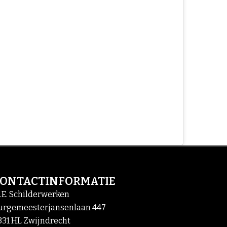
CONTACTINFORMATIE
.E. Schilderwerken
urgemeesterjansenlaan 447
331 HL Zwijndrecht