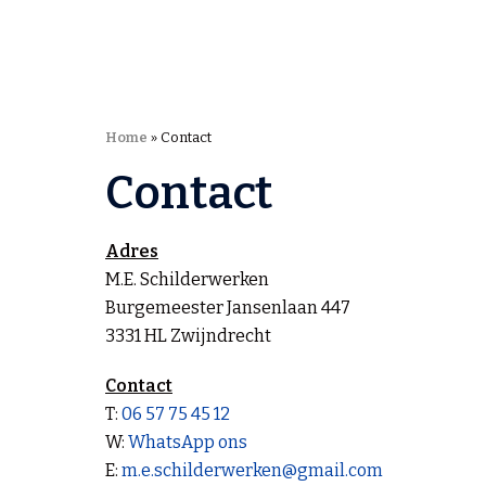
Home
»
Contact
Contact
Adres
M.E. Schilderwerken
Burgemeester Jansenlaan 447
3331 HL Zwijndrecht
Contact
T:
06 57 75 45 12
W:
WhatsApp ons
E:
m.e.schilderwerken@gmail.com